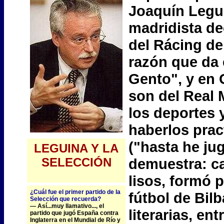
Joaquín Legui
madridista de
del Rácing de
razón que da 
Gento", y en 
son del Real 
los deportes y
haberlos prac
("hasta he ju
LEGUINA Y LA
SELECCIÓN
demuestra: c
lisos, formó p
¿Cuál fue el primer partido de la
fútbol de Bil
Selección que recuerda?
— Así...muy llamativo..., el
literarias, en
partido que jugó España contra
Inglaterra en el Mundial de Río y