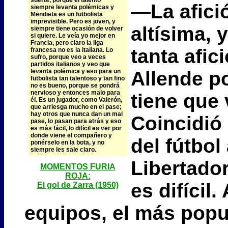
—La afició
siempre levanta polémicas y
Mendieta es un futbolista
imprevisible. Pero es joven, y
altísima,
siempre tiene ocasión de volver
si quiere. Le veía yo mejor en
Francia, pero claro la liga
tanta afi
francesa no es la italiana. Lo
sufro, porque veo a veces
partidos italianos y veo que
levanta polémica y eso para un
Allende p
futbolista tan talentoso y tan fino
no es bueno, porque se pondrá
nervioso y entonces malo para
tiene que 
él. Es un jugador, como Valerón,
que arriesga mucho en el pase;
hay otros que nunca dan un mal
Coincidi
pase, lo pasan para atrás y eso
es más fácil, lo difícil es ver por
donde viene el compañero y
del fútbol
ponérselo en la bota, y no
siempre les sale claro.
Libertado
MOMENTOS FURIA
ROJA:
es difícil
El gol de Zarra (1950)
equipos, el más popul