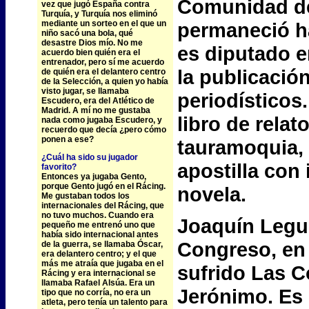
Comunidad de
vez que jugó España contra
Turquía, y Turquía nos eliminó
mediante un sorteo en el que un
permaneció ha
niño sacó una bola, qué
desastre Dios mío. No me
es diputado 
acuerdo bien quién era el
entrenador, pero sí me acuerdo
la publicació
de quién era el delantero centro
de la Selección, a quien yo había
visto jugar, se llamaba
periodísticos
Escudero, era del Atlético de
Madrid. A mí no me gustaba
libro de relat
nada como jugaba Escudero, y
recuerdo que decía ¿pero cómo
ponen a ese?
tauramoquia, 
¿Cuál ha sido su jugador
apostilla con 
favorito?
Entonces ya jugaba Gento,
porque Gento jugó en el Rácing.
novela.
Me gustaban todos los
internacionales del Rácing, que
no tuvo muchos. Cuando era
Joaquín Legui
pequeño me entrenó uno que
había sido internacional antes
Congreso, en
de la guerra, se llamaba Óscar,
era delantero centro; y el que
más me atraía que jugaba en el
sufrido Las C
Rácing y era internacional se
llamaba Rafael Alsúa. Era un
Jerónimo. Es
tipo que no corría, no era un
atleta, pero tenía un talento para