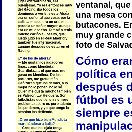
jugar extraordinario, era
ventanal, que 
buenísimo. Yo era entonces muy
del Rácing, iba todos los
una mesa con 
domingos a verle, y este Alsúa
era un señor al que veías por la
calle, a mí que era un crío me
butacones. En
parecía un señor mayor, aunque
era un muchacho. También tenía
muy grande c
mucho cariño a Joseito, que
luego jugó en el Real Madrid y
foto de Salva
también fue internacional,
aunque después de estar en el
Rácing.
Cómo eran 
¿Y de los de ahora?
— Me gustan los jugadores
finos, como Mendieta,
política e
Guardiola... ... el que más me
gusta es Mendieta. De los
porteros, me gusta más
después d
Cañizares que los demás, a lo
mejor no lo ponen, no lo sé.
Quien me gusta mucho también
es Valeron, ...y Helguera. Son
fútbol es 
futbolistas que tienen siempre
problemas, pero es puro talento
lo que tienen, y ya que tengo la
siempre e
ocasión los defiendo.
¿
Cree que hizo bien Mendieta
manipulaci
marchándose a Italia?
— Creo que no, ojalá tenga
suerte, porque el talento