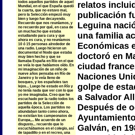
todos aquellos partidos de aquel
relatos inclu
Mundial, en el que España quedó
la cuarta, que no estuvo mal,
publicación f
pero la Selección empezó muy
bien y luego fue decayendo.
Leguina nació
Recuerdo que nos reuníamos, y
no recuerdo por qué, en casa de
un muchacho que estaba
una familia a
estudiando para cura y que
ahora es cura, y no reuníamos
Económicas en
10 ó 15 personas alrededor de
una radio. Luego hicieron un
documental el Nodo que estaba
doctoró en Ma
muy bien hecho y que se
llamaba España en Río en el que
ciudad france
se veía lo que habíamos oído. En
mi imaginación de un niño de
nueve años pensaba en Río de
Naciones Uni
Janeiro y lo veía lleno de
bosques, y los españoles tan
golpe de est
lejos... Luego he estado en Río y
no tenía nada que ver con lo que
a Salvador Al
yo me imaginaba. Creo que he
escuchado por la radio todos los
partidos de la Selección de
Después de oc
aquella época. Los partidos no
abundaban tanto como ahora,
Ayuntamiento 
no existían los campeonatos de
Europa,... Me acuerdo de un
disgusto... recuerdo que lo
Galván, en 19
escuchábamos en el colegio, así
de tapadillo o en el recreo, una